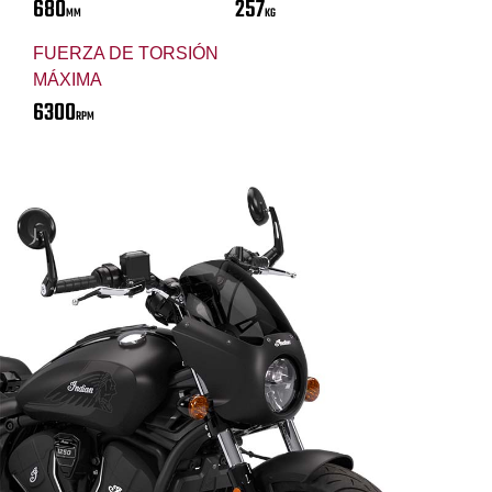
680
257
MM
KG
FUERZA DE TORSIÓN
MÁXIMA
6300
RPM